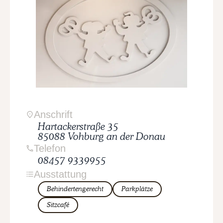
Anschrift
Hartackerstraße
35
85088
Vohburg an der Donau
Telefon
08457 9339955
Ausstattung
Behindertengerecht
Parkplätze
Sitzcafé