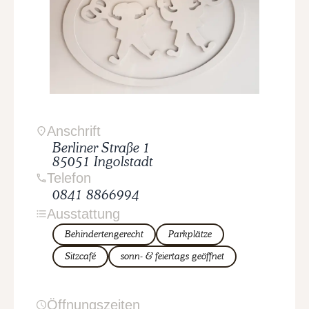
Anschrift
Berliner Straße
1
85051
Ingolstadt
Telefon
0841 8866994
Ausstattung
Behindertengerecht
Parkplätze
Sitzcafé
sonn- & feiertags geöffnet
Öffnungszeiten