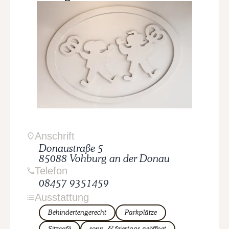
Anschrift
Donaustraße
5
85088
Vohburg an der Donau
Telefon
08457 9351459
Ausstattung
Behindertengerecht
Parkplätze
Sitzcafé
sonn- & feiertags geöffnet